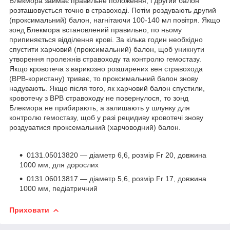
Блекмора займає правильне положення, і другий балон
розташовується точно в стравоході. Потім роздувають другий
(проксимальний) балон, нагнітаючи 100-140 мл повітря. Якщо
зонд Блекмора встановлений правильно, по ньому
припиняється відділення крові. За кілька годин необхідно
спустити харчовий (проксимальний) балон, щоб уникнути
утворення пролежнів стравоходу та контролю гемостазу.
Якщо кровотеча з варикозно розширених вен стравохода
(ВРВ-користану) триває, то проксимальний балон знову
надувають. Якщо після того, як харчовий балон спустили,
кровотечу з ВРВ стравоходу не повернулося, то зонд
Блекмора не прибирають, а залишають у шлунку для
контролю гемостазу, щоб у разі рецидиву кровотечі знову
роздуватися проксемальний (харчоводний) балон.
0131.05013820 — діаметр 6,6, розмір Fr 20, довжина
1000 мм, для дорослих
0131.06013817 — діаметр 5,6, розмір Fr 17, довжина
1000 мм, педіатричний
Приховати