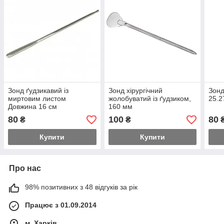
Зонд ґудзикавий із
Зонд хірургічний
Зонд
миртовим листом
жолобуватий із ґудзиком,
25.2
Довжина 16 см
160 мм
80
100
80
₴
₴
Купити
Купити
Про нас
98% позитивних з 48 відгуків за рік
Працює з 01.09.2014
м. Харків