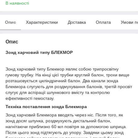
В наявності
Опис
Характеристики
Доставка
Оплата
Умови п
Опис
Зонд харчовий типу БЛЕКМОР
Зонд харчовий типу Блекмор являє собою трипросвітну
гумову трубку. На кінці цієї трубки круглий балон, трохи вище
розташовується циліндричний балон. Два канали зонда
Блекмора слугують для роздмухування балонів, третій просвіт
слугує для аспірації шлункового вмісту та контролю
ефективності гемостазу.
Техніка поставлення зонда Блекмора
Зонд харчовий Блекмора вводять через ніс. Після того, як
зонд досяг шлунка, роздмухують дистальний балон,
нагнітаючи приблизно 60 мл повітря за допомогою шприца.
Після цього зонд підтягують до упору. Завдяки цьому зонд