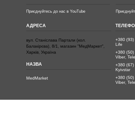
Приєднуйтесь до нас в YouTube
Приєднуйт
+380 (93)
вул. Станіслава Партали (кол.
Life
Балакірєва), 8/1, магазин "МедМаркет",
Харків, Україна
+380 (50)
Viber, Te
+380 (67)
Kyivstar
+380 (50)
MedMarket
Viber, Te