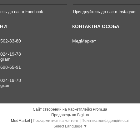
есь до нас в Facebook
Приєднуйтесь до нас в Instagram
 562-83-80
МедМаркет
 024-19-78
legram
 698-65-91
 024-19-78
legram
Сайт створений на маркетплейсі
Prom.ua
Продавець на Bigl.ua
MedMarket |
Поскаржитися на контент
|
Політика конфіденційності
Select Language
▼