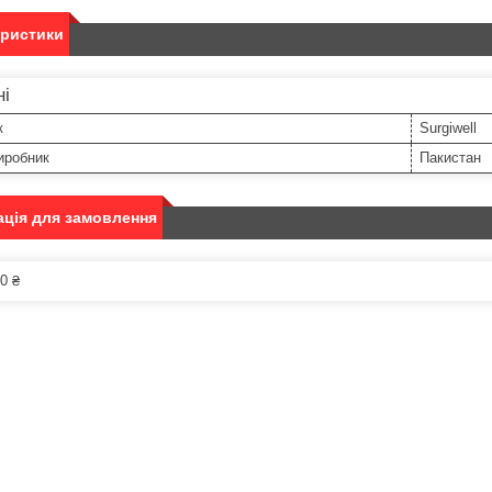
еристики
ні
к
Surgiwell
иробник
Пакистан
ція для замовлення
0 ₴