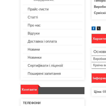
Типороз
Виробн
Прайс-листи
Сумісні
Статті
Про нас
Відгуки
Характ
Доставка і оплата
Новини
Основ
Новинки
Виробни
Сертифікати і ліцензії
Країна в
Поширені запитання
Інформа
Контакти
Ціна:
69