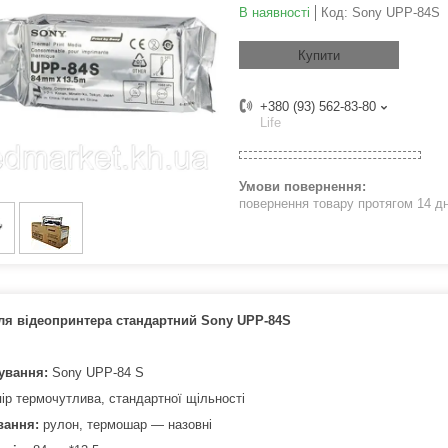
В наявності
Код:
Sony UPP-84S
Купити
+380 (93) 562-83-80
Life
повернення товару протягом 14 д
ля відеопринтера стандартний Sony UPP-84S
ування:
Sony UPP-84 S
ір термочутлива, стандартної щільності
вання:
рулон, термошар — назовні