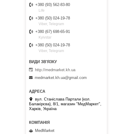
+380 (93) 562-83-80
Life
+380 (50) 024-19-78
Viber, Telegram
+380 (67) 698-65-91
Kyivstar
+380 (50) 024-19-78
Viber, Telegram
http://medmarket.kh.ua
medmarket.kh.ua@gmail.com
вул. Станіслава Партали (кол.
Балакірєва), 8/1, магазин "МедМаркет",
Харків, Україна
MedMarket