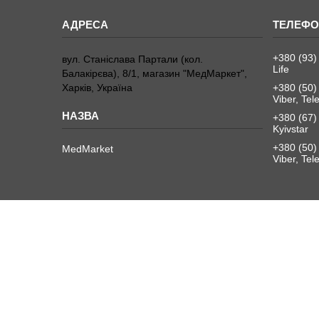
+380 (93)
вул. Станіслава Партали (кол.
Life
Балакірєва), 8/1, магазин "МедМаркет",
Харків, Україна
+380 (50)
Viber, Te
+380 (67)
Kyivstar
+380 (50)
MedMarket
Viber, Te