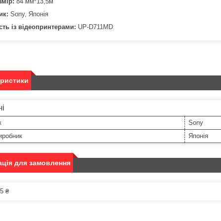
мір:
84 мм*13,5м
ик:
Sony, Японія
сть із відеопринтерами:
UP-D711MD
еристики
ні
к
Sony
иробник
Японія
ція для замовлення
5 ₴