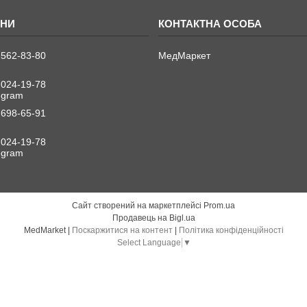
 562-83-80
МедМаркет
 024-19-78
legram
 698-65-91
 024-19-78
legram
Сайт створений на маркетплейсі
Prom.ua
Продавець на Bigl.ua
MedMarket |
Поскаржитися на контент
|
Політика конфіденційності
Select Language
▼