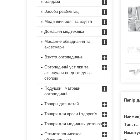
Бандажі
Засоби реабілітації
Медичний одяг та взуття
Домашня медтехніка
Масажне обладнання та
аксесуари
Взуття ортопедичне
Ортопедичні устілки та
аксесуари по догляду за
стопою
Подушки і матраци
ортопедичні
Папір д
Товары для детей
Товари для краси і здоров'я
Наймен
Товари для медичних установ
Тип:
пап
Намоту
Стоматологическое
оборудование