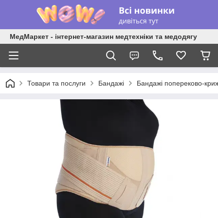
МедМаркет - інтернет-магазин медтехніки та медодягу
Товари та послуги
Бандажі
Бандажі попереково-криж