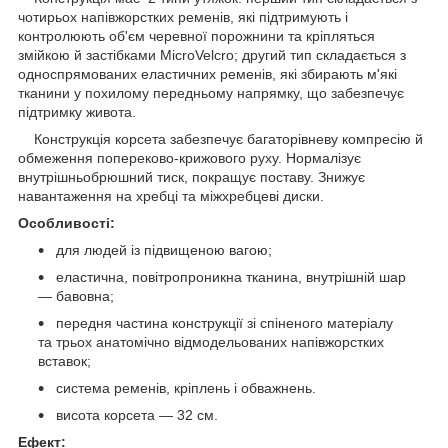
чотирьох напівжорстких ременів, які підтримують і
контролюють об'єм черевної порожнини та кріпляться
змійкою й застібками MicroVelcro; другий тип складається з
односпрямованих еластичних ременів, які збирають м'які
тканини у похилому передньому напрямку, що забезпечує
підтримку живота.
Конструкція корсета забезпечує багаторівневу компресію й
обмеження попереково-крижового руху. Нормалізує
внутрішньобрюшний тиск, покращує поставу. Знижує
навантаження на хребці та міжхребцеві диски.
Особливості:
для людей із підвищеною вагою;
еластична, повітропроникна тканина, внутрішній шар
— бавовна;
передня частина конструкції зі спіненого матеріалу
та трьох анатомічно відмодельованих напівжорстких
вставок;
система ременів, кріплень і обважнень.
висота корсета — 32 см.
Ефект: