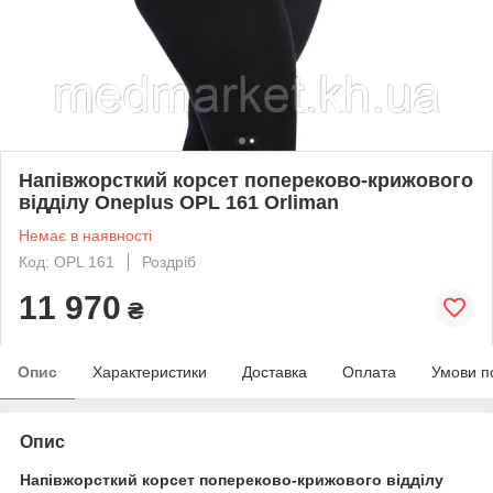
Напівжорсткий корсет попереково-крижового
відділу Oneplus OPL 161 Orliman
Немає в наявності
Код: OPL 161
Роздріб
11 970
₴
Опис
Характеристики
Доставка
Оплата
Умови п
Опис
Напівжорсткий корсет попереково-крижового відділу