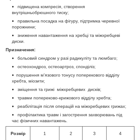
підвищена компресія, створення
внутрішньобрюшного тиску;
правильна посадка на фігуру, підтримка черевної
порожнини;
зниження навантаження на хребці та міжхребцеві
диски.
Призначення:
больовий синдром у разі радикуліту та люмбаго;
остеохондроз, остеоартроз, спонділіз;
порушення м'язового тонусу поперекового відділу
хребта, міозити;
зміщення та грижі міжхребцевих дисків;
травми попереково-крижового відділу хребта;
реабілітація після операцій на міжхребцевих грижах;
профілактика травм і загострення захворювань під
час фізичних навантажень.
Розмір
1
2
3
4