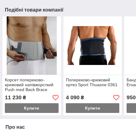
Подібні товари компанії
Корсет попереково-
Попереково-крижовий
Банд
крижовий напівжорсткий
ортез Sport Thuasne 0361
Ersa
Push med Back Brace
універсальний
11 230
4 090
950
₴
₴
Купити
Купити
Про нас