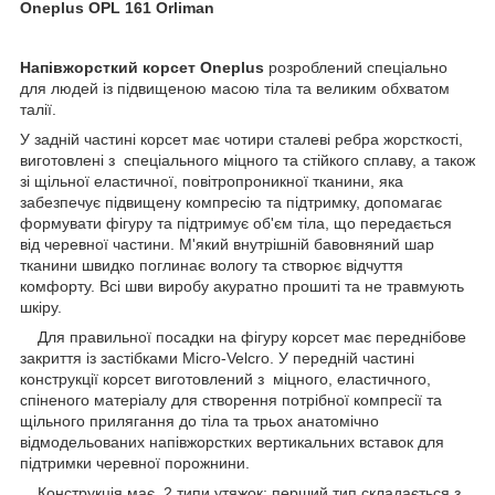
Oneplus OPL 161 Orliman
Напівжорсткий корсет Oneplus
розроблений спеціально
для людей із підвищеною масою тіла та великим обхватом
талії.
У задній частині корсет має чотири сталеві ребра жорсткості,
виготовлені з спеціального міцного та стійкого сплаву, а також
зі щільної еластичної, повітропроникної тканини, яка
забезпечує підвищену компресію та підтримку, допомагає
формувати фігуру та підтримує об'єм тіла, що передається
від черевної частини. М'який внутрішній бавовняний шар
тканини швидко поглинає вологу та створює відчуття
комфорту. Всі шви виробу акуратно прошиті та не травмують
шкіру.
Для правильної посадки на фігуру корсет має переднібове
закриття із застібками Micro-Velcro. У передній частині
конструкції корсет виготовлений з міцного, еластичного,
спіненого матеріалу для створення потрібної компресії та
щільного прилягання до тіла та трьох анатомічно
відмодельованих напівжорстких вертикальних вставок для
підтримки черевної порожнини.
Конструкція має 2 типи утяжок: перший тип складається з