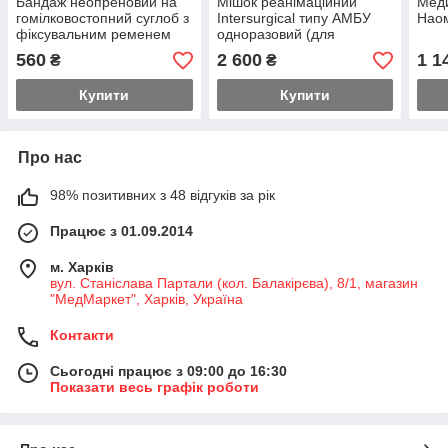
Бандаж неопреновий на
Мішок реанімаційний
Меди
гомілковостопний суглоб з
Intersurgical типу АМБУ
Наом
фіксувальним ременем
одноразовий (для
Ersamed ERSA-212
немовлят/дітей/дорослих)
560
2 600
1 1
₴
₴
Купити
Купити
Про нас
98% позитивних з 48 відгуків за рік
Працює з 01.09.2014
м. Харків
вул. Станіслава Партали (кол. Балакірєва), 8/1, магазин
"МедМаркет", Харків, Україна
Контакти
Сьогодні працює з 09:00 до 16:30
Показати весь графік роботи