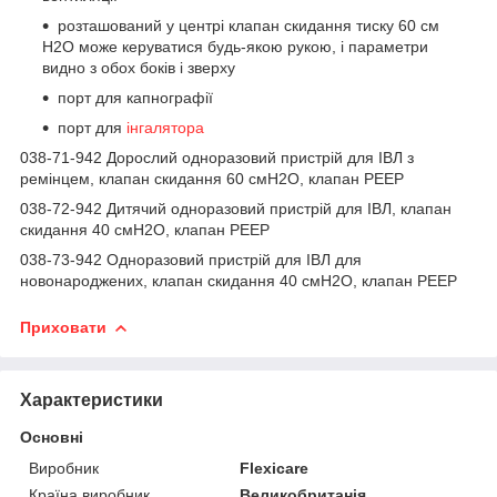
розташований у центрі клапан скидання тиску 60 см
H2O може керуватися будь-якою рукою, і параметри
видно з обох боків і зверху
порт для капнографії
порт для
інгалятора
038-71-942 Дорослий одноразовий пристрій для ІВЛ з
ремінцем, клапан скидання 60 смH
2
O, клапан PEEP
038-72-942 Дитячий одноразовий пристрій для ІВЛ, клапан
скидання 40 смH
2
O, клапан PEEP
038-73-942 Одноразовий пристрій для ІВЛ для
новонароджених, клапан скидання 40 смH
2
O, клапан PEEP
Приховати
Характеристики
Основні
Виробник
Flexicare
Країна виробник
Великобританія