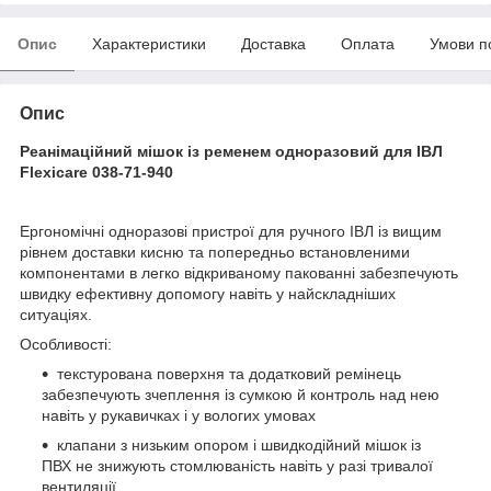
Опис
Характеристики
Доставка
Оплата
Умови п
Опис
Реанімаційний мішок із ременем одноразовий для ІВЛ
Flexicare 038-71-940
Ергономічні одноразові пристрої для ручного ІВЛ із вищим
рівнем доставки кисню та попередньо встановленими
компонентами в легко відкриваному пакованні забезпечують
швидку ефективну допомогу навіть у найскладніших
ситуаціях.
Особливості:
текстурована поверхня та додатковий ремінець
забезпечують зчеплення із сумкою й контроль над нею
навіть у рукавичках і у вологих умовах
клапани з низьким опором і швидкодійний мішок із
ПВХ не знижують стомлюваність навіть у разі тривалої
вентиляції