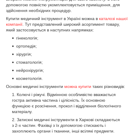
допомогою повністю укомплектовується приміщення, для
здійснення необхідних процедур.
Купити медичний інструмент в Україні можна в
каталозі нашої
компанії
. Тут представлений широкий асортимент товару,
який застосовується в наступних напрямках:
гінекологія;
ортопедія;
хірургія;
стоматологія;
нейрохірургія;
косметологія.
Основні медичні інструменти
можна купити
таких різновидів:
Колючі і ріжучі. Відмінною особливістю вважається
гостра активна частина і цілісність. Їх основною
функцією є розсічення, прокол і відділення біологічного
матеріалу.
Затискні медичні інструменти в Харкові складаються
з 2-х частин. Фахівці з їх допомогою стискають і
захоплюють органи і тканини, інші всілякі предмети.