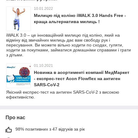
10.01.2022
Милицю під коліно iWALK 3.0 Hands Free -
краща альтернатива милиць !
iWALK 3.0 – це інноваційний милицю під коліно, який на
відміну від звичайних милиць дає вам свободу рук і
пересування. Ви можете вільно ходити по сходах, гуляти,
ходити за покупками, займатися домашніми справами і грати
з дітьми.
01.10.2021
Новинка в асортименті компанії МедМаркет
- експрес-тест Acon Flowflex на антиген
SARS-CoV-2
Якісний експрес-тест на антиген SARS-CoV-2 з високою
ефективністю.
Про нас
98% позитивних з 47 відгуків за рік