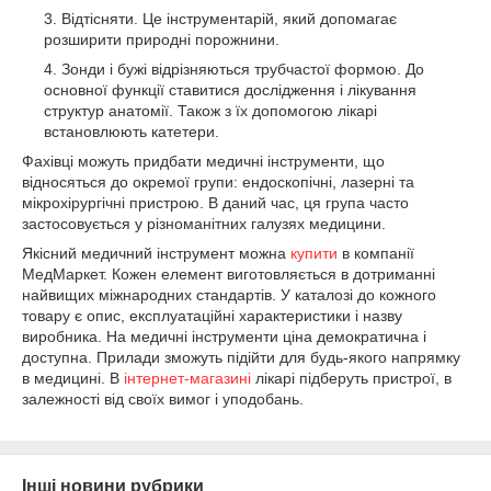
Відтісняти. Це інструментарій, який допомагає
розширити природні порожнини.
Зонди і бужі відрізняються трубчастої формою. До
основної функції ставитися дослідження і лікування
структур анатомії. Також з їх допомогою лікарі
встановлюють катетери.
Фахівці можуть придбати медичні інструменти, що
відносяться до окремої групи: ендоскопічні, лазерні та
мікрохірургічні пристрою. В даний час, ця група часто
застосовується у різноманітних галузях медицини.
Якісний медичний інструмент можна
купити
в компанії
МедМаркет. Кожен елемент виготовляється в дотриманні
найвищих міжнародних стандартів. У каталозі до кожного
товару є опис, експлуатаційні характеристики і назву
виробника. На медичні інструменти ціна демократична і
доступна. Прилади зможуть підійти для будь-якого напрямку
в медицині. В
інтернет-магазині
лікарі підберуть пристрої, в
залежності від своїх вимог і уподобань.
Інші новини рубрики